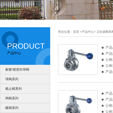
所在位置：首页 >产品中心> 卫生级阀系
PRODUCT
产品
产品中心
蝶阀
产品
公称
公称
耐磨/硬密封球阀
产品
球阀系列
截止阀系列
产品
闸阀系列
纹蝶阀
产品
公称
蝶阀系列
公称